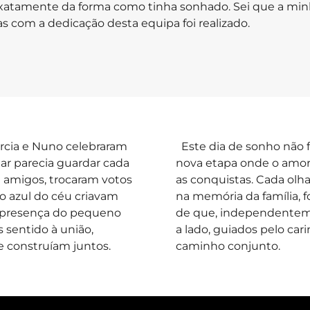
xatamente da forma como tinha sonhado. Sei que a minh
 com a dedicação desta equipa foi realizado.
árcia e Nuno celebraram
Este dia de sonho não f
ar parecia guardar cada
nova etapa onde o amor
e amigos, trocaram votos
as conquistas. Cada ol
o azul do céu criavam
na memória da família, 
 A presença do pequeno
de que, independenteme
s sentido à união,
a lado, guiados pelo ca
e construíam juntos.
caminho conjunto.