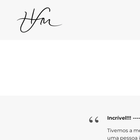
“
Incrível!!! --
Tivemos a m
uma pessoa in