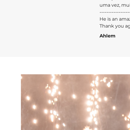
uma vez, muit
------------
He is an amaz
Thank you aga
Ahlem