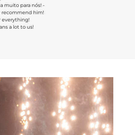
a muito para nós! -
lly recommend him!
r everything!
s a lot to us!